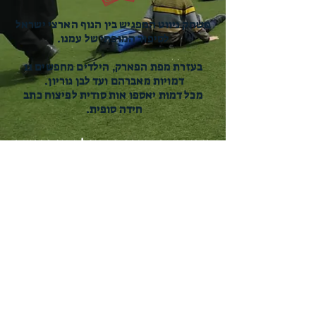
משחק ניווט המפגיש בין הנוף הארצי ישראל
לסיפור המופתי של עמנו.
בעזרת מפת הפארק, הילדים מחפשים 11
דמויות מאברהם ועד לבן גוריון.
מכל דמות יאספו אות סודית לפיצוח כתב
חידה סופית.
כיתות א-ב: מעבר ממחוז למחוז כקבוצה
בליווי מדריך.
ג+: שיטוט עצמי
(בשלשות) בכל רחבי
הפארק בפיקוח מדריך מלווה.
אורך המשחק כ45 דקות
המדרשה לידע המקדש
02-9666177
yeda.mikdash@gmail.com