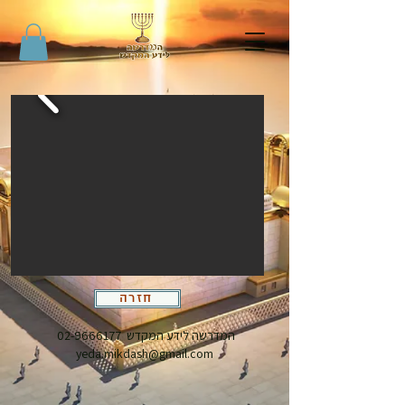
חזרה
המדרשה לידע המקדש
02-9666177
yeda.mikdash@gmail.com