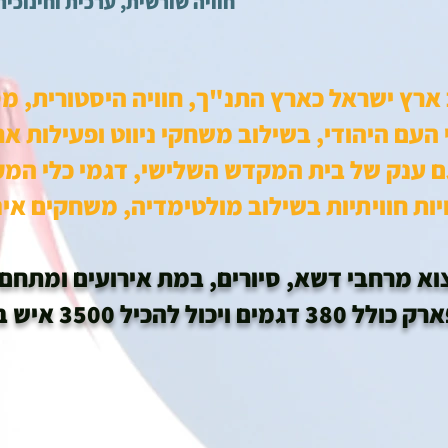
חוויה שורשית, ערכית וחינוכית
ארץ ישראל כארץ התנ"ך, חוויה היסטורית, מ
 העם היהודי, בשילוב משחקי ניווט ופעילות א
ענק של בית המקדש השלישי, דגמי כלי המקד
ות חוויתיות בשילוב מולטימדיה, משחקים אי
מרחבי דשא, סיורים, במת אירועים ומתחם המכיל 0
כול להכיל 3500 איש בזמן נתון.