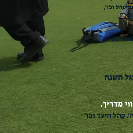
עות וכו',
לא"י.
ולינג,
גל השנה
 קהל היעד וכו'