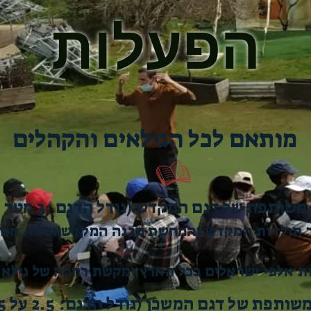
הפעלות
מותאם לכל הגילאים והקהלים
שותפת של דגם המקדש (גודל הדגם :3 מטר על 2 מטר)
ר תולדות המקדש והמחשת מבנה המקדש וכליו. מות
 אלפי ישראלים בכל הארץ ומקשת רחבה של גילאים
ותפת של דגם המשכן (גודל הדגם: 2.5 על 1.5 מטר)