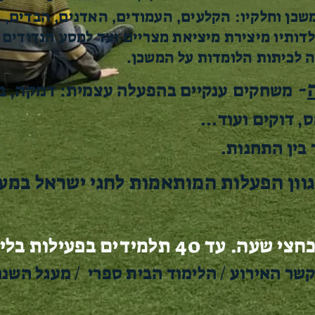
ן וחלקיו: הקלעים, העמודים, האדנים, הבדים, ירי
לדותיו מיצירת מיציאת מצריים ועד למסע הנדודים 
לכיתות הלומדות על המשכן.
-
משחקים
ענקיים בהפעלה עצמית: דמקה, בא
, דוקים ועוד...
בין התחנות.
גוון הפעלות המותאמות לחגי ישראל במע
40 תלמידים בפעילות בליווי מדריך.
שר האירוע / הלימוד הבית ספרי / מעגל השנה/