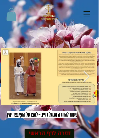
קישור להורדה מגוגל דרייב - לחצו על החץ בצד ימין
חזרה לדף הראשי