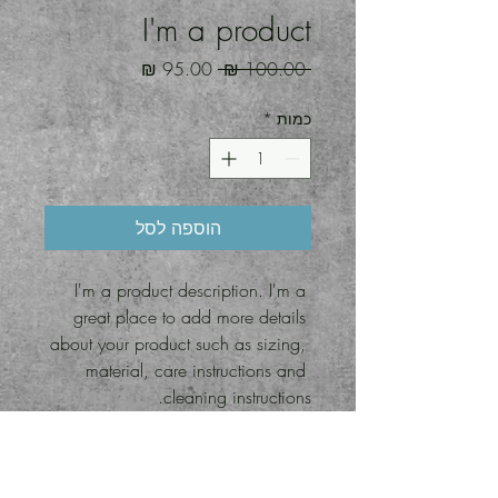
I'm a product
מחיר
מחיר
 ‏100.00 ‏₪ 
רגיל
מבצע
כמות
*
הוספה לסל
I'm a product description. I'm a 
great place to add more details 
about your product such as sizing, 
material, care instructions and 
cleaning instructions.
PRODUCT INFO