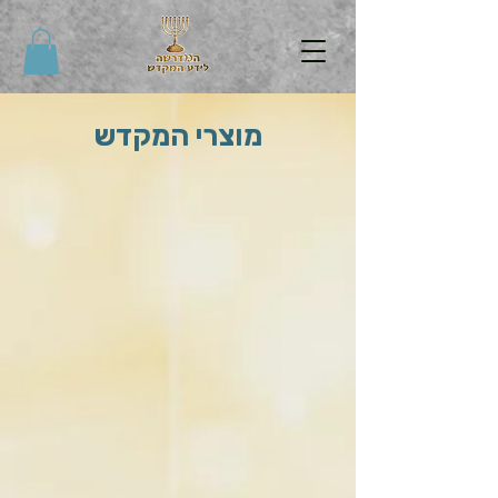
מוצרי המקדש
חוברות הפעלה ומשחקים
ראשי
/
חוברות הפעלה ומשחקים
מיין לפי
סינון
נקה הכל
סינון
נקה הכל
הצג פריטים
הצג פריטים
"חוברת הפעלה "המקדש שלי
10.00₪
חוברת לימוד והפעלה לט"ו בשבט
10.00₪
אחת שאלתי' - קלפים להתבוננות אישית'
75.00₪
רביעיות מסכת יומא
was
50.00₪
חיסכון
60%
20.00₪
החשבון שלי